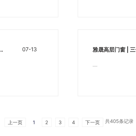
07-13
“巴威”登陆！门窗安全不容忽视，雅晟“安全星”维检在行动！
....
共405条记录
上一页
1
2
3
4
下一页