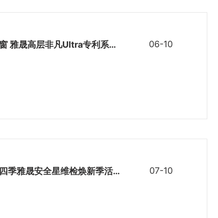
06-10
雅晟品牌 | 高层门窗 雅晟高层非凡Ultra专利系统窗荣获[京闻·创响杯]工艺创新·人居产品奖项
07-10
雅晟高层门窗 | 第四季雅晟安全星维检焕新季活动来啦！