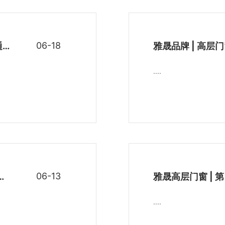
06-18
喜报｜载誉而归 雅晟门窗斩获中国建筑材料流通协会两项权威荣誉！赋能好房子品质人居 践行门窗安装交付！
....
06-13
世界杯开始啦！雅晟门窗降噪护航，带你体验沉浸式看球赛！
....