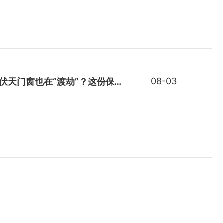
08-03
雅晟高层门窗 | 三伏天门窗也在“渡劫”？这份保养指南请收好，雅晟安全星维检在行动！