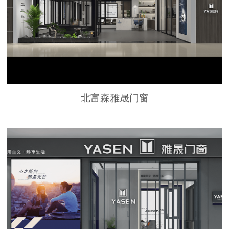
北富森雅晟门窗