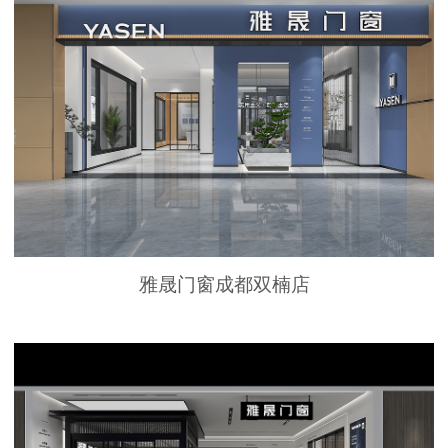
雅晟门窗成都双楠店