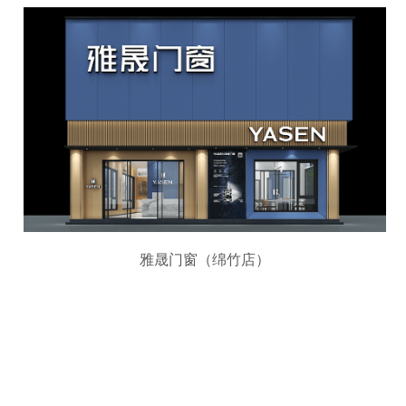
雅晟门窗（绵竹店）